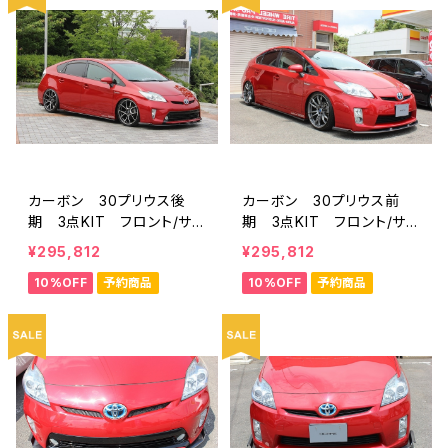
カーボン 30プリウス後
カーボン 30プリウス前
期 3点KIT フロント/サイ
期 3点KIT フロント/サイ
ド/リア フラップスポイラ
ド/リア フラップスポイラ
¥295,812
¥295,812
ー ミネルバVer.GT ハイ
ー ミネルバVer.GT ハ
10%OFF
予約商品
10%OFF
予約商品
ブリッドカーボン
イブリッドカーボン