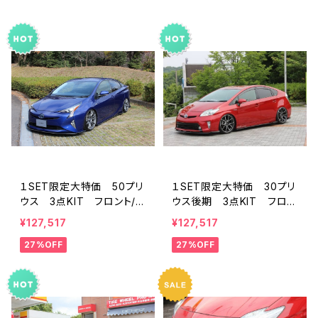
１SET限定大特価 50プリ
１SET限定大特価 30プリ
ウス 3点KIT フロント/サ
ウス後期 3点KIT フロン
イド/リアフラップスポイラ
ト/サイド/リアフラップスポ
¥127,517
¥127,517
ー FRP ミネルバVer.GT
イラー FRP ミネルバVe
27%OFF
27%OFF
前期
r.GT