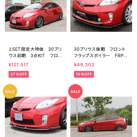
１SET限定大特価 30プリ
30プリウス後期 フロント
ウス前期 3点KIT フロン
フラップスポイラー FRP
ト/サイド/リア フラップスポ
ミネルバVer.GT
¥127,517
¥49,302
イラー FRP ミネルバVe
27%OFF
10%OFF
r.GT