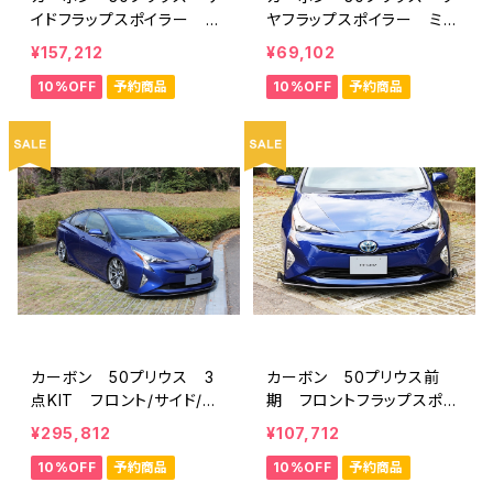
イドフラップスポイラー ミ
ヤフラップスポイラー ミネ
ネルバVer.GT ハイブリッ
ルバVer.GT ハイブリッド
¥157,212
¥69,102
ドカーボン
カーボン
10%OFF
予約商品
10%OFF
予約商品
カーボン 50プリウス 3
カーボン 50プリウス前
点KIT フロント/サイド/リ
期 フロントフラップスポイ
ア フラップスポイラー ミ
ラー ミネルバVer.GT ハ
¥295,812
¥107,712
ネルバVer.GT 前期 ハイ
イブリッドカーボン
10%OFF
予約商品
10%OFF
予約商品
ブリッドカーボン