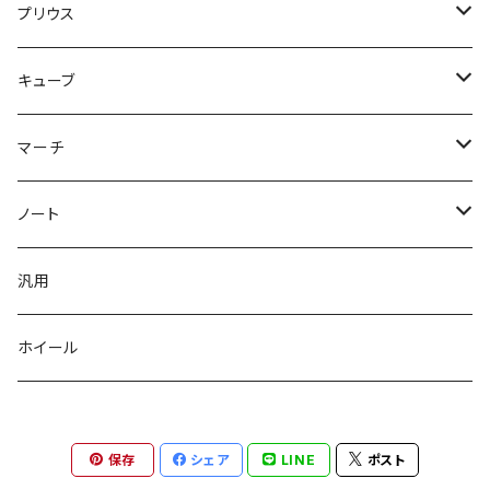
プリウス
３０プリウス
キューブ
３点KIT
５０プリウス
Z12キューブ JP
マーチ
フロント
３点KIT
フロント
Z12キューブ US
K12マーチ
ノート
サイド
フロント
サイド
フロントバンパー
K13マーチ
E12ノート
汎用
リヤ
サイド
リヤ
サイドステップ
ホイール
リヤ
リップ3点KIT
リヤバンパー
バンパー3点KIT
保存
シェア
LINE
ポスト
３点KIT