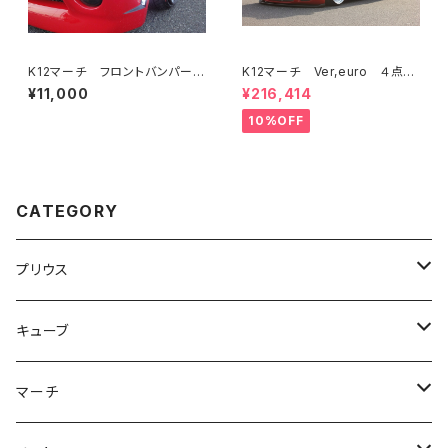
K12マーチ フロントバンパー対
K12マーチ Ver,euro ４点KI
応 サイドスリットLEDライト
T フロントバンパー+フラップ/
¥11,000
¥216,414
Ver.euro、 STD 共通
サイド/リア
10%OFF
CATEGORY
プリウス
３０プリウス
キューブ
３点KIT
５０プリウス
Z12キューブ JP
マーチ
フロント