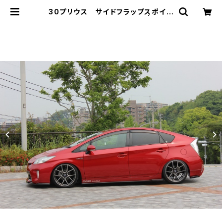
30プリウス サイドフラップスポイラ
ー FRP ミネルバVer.GT | mine
rva