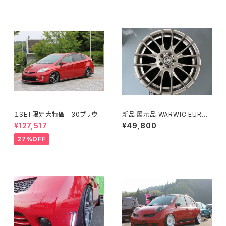
１SET限定大特価 30プリウス
新品 展示品 WARWIC EURO
後期 3点KIT フロント/サイ
メッシュ 1８x7J+48 5H100 4
¥127,517
¥49,800
ド/リアフラップスポイラー FR
本SET プリウス などに
P ミネルバVer.GT
27%OFF