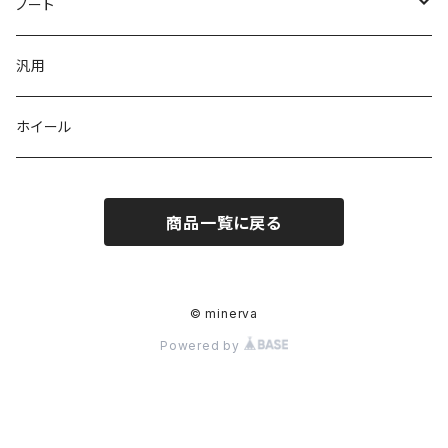
３点KIT
フロント
Z12キューブ US
K12マーチ
ノート
サイド
フロント
サイド
フロントバンパー
K13マーチ
E12ノート
汎用
リヤ
サイド
リヤ
サイドステップ
ホイール
リヤ
リップ3点KIT
リヤバンパー
商品一覧に戻る
バンパー3点KIT
３点KIT
バンパー4点KIT
４点KIT
© minerva
オプション
Powered by
フロントフラップスポイラー
オプション