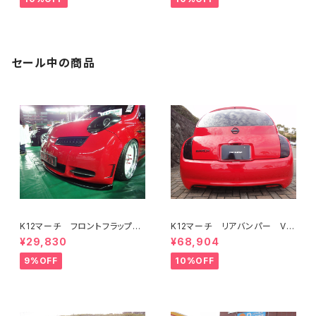
セール中の商品
K12マーチ フロントフラップス
K12マーチ リアバンパー Ve
ポイラー Ver,euro STD共
r,euro STD共通
¥29,830
¥68,904
通
9%OFF
10%OFF