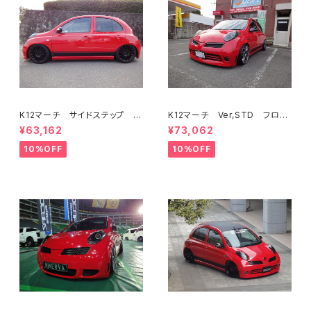
K12マーチ サイドステップ V
K12マーチ Ver,STD フロン
er,euro STD共通
トバンパー
¥63,162
¥73,062
10%OFF
10%OFF