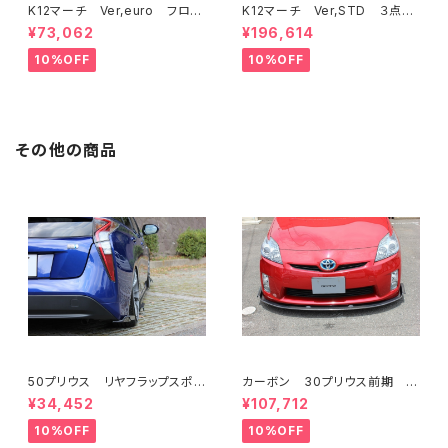
K12マーチ Ver,euro フロン
K12マーチ Ver,STD ３点KI
トバンパー
T フロントバンパー/サイド/リ
¥73,062
¥196,614
ア
10%OFF
10%OFF
その他の商品
50プリウス リヤフラップスポイ
カーボン 30プリウス前期 フ
ラー FRP ミネルバVer.GT
ロントフラップスポイラー ミネ
¥34,452
¥107,712
ルバVer.GT ハイブリッドカー
ボン
10%OFF
10%OFF