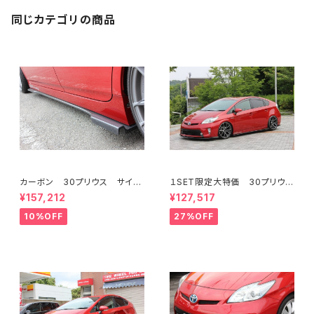
同じカテゴリの商品
カーボン 30プリウス サイド
１SET限定大特価 30プリウス
フラップスポイラー ミネルバV
後期 3点KIT フロント/サイ
¥157,212
¥127,517
er.GT ハイブリッドカーボン
ド/リアフラップスポイラー FR
P ミネルバVer.GT
10%OFF
27%OFF