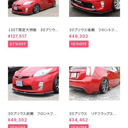
１SET限定大特価 30プリウス
30プリウス後期 フロントフラ
前期 3点KIT フロント/サイ
ップスポイラー FRP ミネル
¥127,517
¥49,302
ド/リア フラップスポイラー FR
バVer.GT
P ミネルバVer.GT
27%OFF
10%OFF
30プリウス前期 フロントフラ
30プリウス リヤフラップスポ
ップスポイラー FRP ミネル
イラー FRP ミネルバVer.GT
¥49,302
¥34,452
バVer.GT
10%OFF
10%OFF