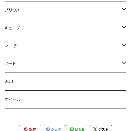
プリウス
３０プリウス
キューブ
３点KIT
５０プリウス
Z12キューブ JP
マーチ
フロント
３点KIT
フロント
Z12キューブ US
K12マーチ
ノート
サイド
フロント
サイド
フロントバンパー
K13マーチ
E12ノート
汎用
リヤ
サイド
リヤ
サイドステップ
ホイール
リヤ
リップ3点KIT
リヤバンパー
バンパー3点KIT
保存
シェア
LINE
ポスト
３点KIT