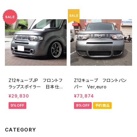
Z12キューブJP フロントフ
Z12キューブ フロントバン
ラップスポイラー 日本仕
パー Ver,euro
様純正バンパー用
¥29,830
¥73,874
9%OFF
9%OFF
予約商品
CATEGORY