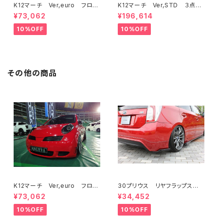
K12マーチ Ver,euro フロン
K12マーチ Ver,STD ３点KI
トバンパー
T フロントバンパー/サイド/リ
¥73,062
¥196,614
ア
10%OFF
10%OFF
その他の商品
K12マーチ Ver,euro フロン
30プリウス リヤフラップスポ
トバンパー
イラー FRP ミネルバVer.GT
¥73,062
¥34,452
10%OFF
10%OFF