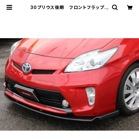
30プリウス後期 フロントフラップス
ポイラー FRP ミネルバVer.GT |
minerva