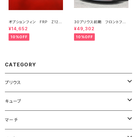
オプションフィン FRP Z12キ
30プリウス前期 フロントフラ
ューブ K12マーチ Ver.euro
ップスポイラー FRP ミネル
¥14,652
¥49,302
フロントバンパー専用
バVer.GT
10%OFF
10%OFF
CATEGORY
プリウス
３０プリウス
キューブ
３点KIT
５０プリウス
Z12キューブ JP
マーチ
フロント