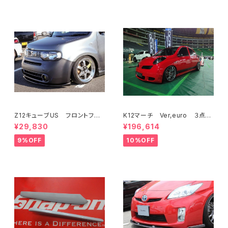
Z12キューブUS フロントフラッ
K12マーチ Ver,euro ３点KI
プスポイラー USバンパー専用
T フロントバンパー/サイド/リ
¥29,830
¥196,614
ア
9%OFF
10%OFF