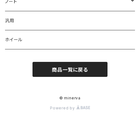
３点KIT
フロント
Z12キューブ US
K12マーチ
ノート
サイド
フロント
サイド
フロントバンパー
K13マーチ
E12ノート
汎用
リヤ
サイド
リヤ
サイドステップ
ホイール
リヤ
リップ3点KIT
リヤバンパー
商品一覧に戻る
バンパー3点KIT
３点KIT
バンパー4点KIT
４点KIT
© minerva
オプション
Powered by
フロントフラップスポイラー
オプション