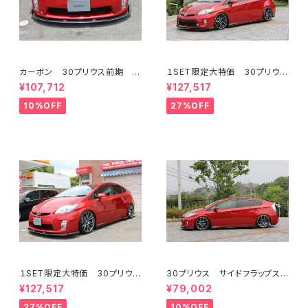
カーボン 30プリウス前期 フ
１SET限定大特価 30プリウス
ロントフラップスポイラー ミネ
後期 3点KIT フロント/サイ
¥107,712
¥127,517
ルバVer.GT ハイブリッドカー
ド/リアフラップスポイラー FR
ボン
P ミネルバVer.GT
10%OFF
27%OFF
１SET限定大特価 30プリウス
30プリウス サイドフラップス
前期 3点KIT フロント/サイ
ポイラー FRP ミネルバVer.
¥127,517
¥79,002
ド/リア フラップスポイラー FR
GT
P ミネルバVer.GT
27%OFF
10%OFF