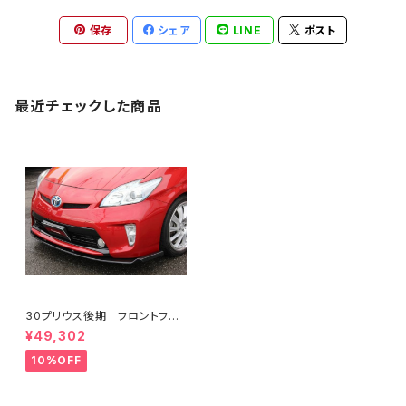
保存
シェア
LINE
ポスト
最近チェックした商品
30プリウス後期 フロントフラ
ップスポイラー FRP ミネル
¥49,302
バVer.GT
10%OFF