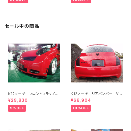
セール中の商品
K12マーチ フロントフラップス
K12マーチ リアバンパー Ve
ポイラー Ver,euro STD共
r,euro STD共通
¥29,830
¥68,904
通
9%OFF
10%OFF