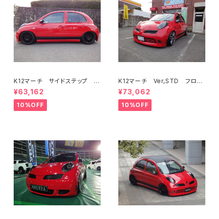
K12マーチ サイドステップ V
K12マーチ Ver,STD フロン
er,euro STD共通
トバンパー
¥63,162
¥73,062
10%OFF
10%OFF