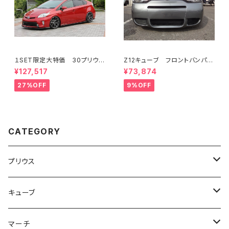
１SET限定大特価 30プリウス
Z12キューブ フロントバンパ
後期 3点KIT フロント/サイ
ー Ver,euro
¥127,517
¥73,874
ド/リアフラップスポイラー FR
P ミネルバVer.GT
27%OFF
9%OFF
CATEGORY
プリウス
３０プリウス
キューブ
３点KIT
５０プリウス
Z12キューブ JP
マーチ