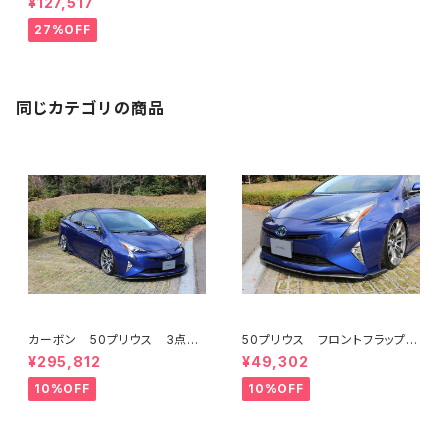
¥127,517
リアフラップスポイラー FRP
ミネルバVer.GT 前期
27%OFF
同じカテゴリの商品
カーボン 50プリウス 3点KI
50プリウス フロントフラップス
T フロント/サイド/リア フラ
ポイラー FRP ミネルバVer.
¥295,812
¥49,302
ップスポイラー ミネルバVer.G
GT
T 前期 ハイブリッドカーボン
10%OFF
10%OFF