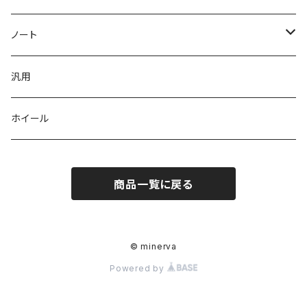
フロント
３点KIT
フロント
Z12キューブ US
K12マーチ
ノート
サイド
フロント
サイド
フロントバンパー
K13マーチ
E12ノート
汎用
リヤ
サイド
リヤ
サイドステップ
ホイール
リヤ
リップ3点KIT
リヤバンパー
商品一覧に戻る
バンパー3点KIT
３点KIT
バンパー4点KIT
４点KIT
© minerva
オプション
Powered by
フロントフラップスポイラー