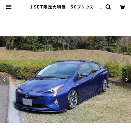
１SET限定大特価 50プリウス 3
点KIT フロント/サイド/リアフラップ
スポイラー FRP ミネルバVer.GT
前期 | minerva