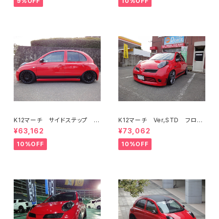
9%OFF
10%OFF
K12マーチ サイドステップ V
K12マーチ Ver,STD フロン
er,euro STD共通
トバンパー
¥63,162
¥73,062
10%OFF
10%OFF