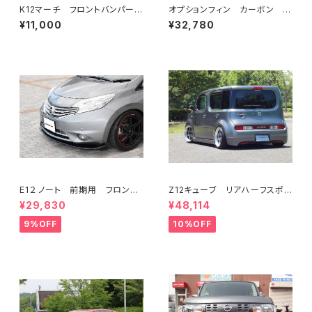
K12マーチ フロントバンパー対
オプションフィン カーボン Z
応 サイドスリットLEDライト
12キューブ K12マーチ Ver.
¥11,000
¥32,780
Ver.euro、 STD 共通
euro フロントバンパー専用
E1２ ノート 前期用 フロント
Z12キューブ リアハーフスポイ
フラップスポイラー
ラー（LED内臓リフレクター付
¥29,830
¥48,114
属）
9%OFF
10%OFF