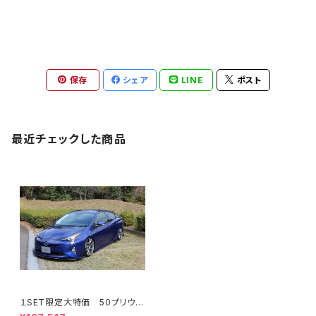
保存
シェア
LINE
ポスト
最近チェックした商品
１SET限定大特価 50プリウ
ス 3点KIT フロント/サイド/