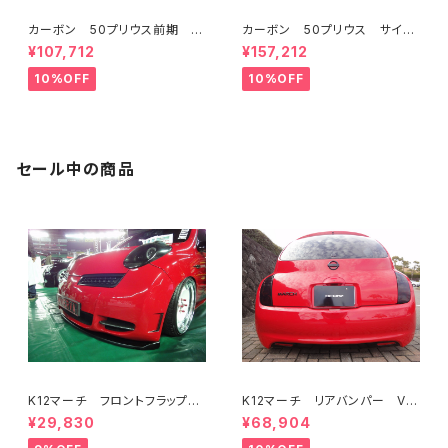
カーボン 50プリウス前期 フ
カーボン 50プリウス サイド
ロントフラップスポイラー ミネ
フラップスポイラー ミネルバV
¥107,712
¥157,212
ルバVer.GT ハイブリッドカー
er.GT ハイブリッドカーボン
ボン
10%OFF
10%OFF
セール中の商品
K12マーチ フロントフラップス
K12マーチ リアバンパー Ve
ポイラー Ver,euro STD共
r,euro STD共通
¥29,830
¥68,904
通