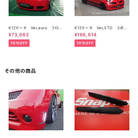
K12マーチ Ver,euro フロン
K12マーチ Ver,STD ３点KI
トバンパー
T フロントバンパー/サイド/リ
¥73,062
¥196,614
ア
10%OFF
10%OFF
その他の商品